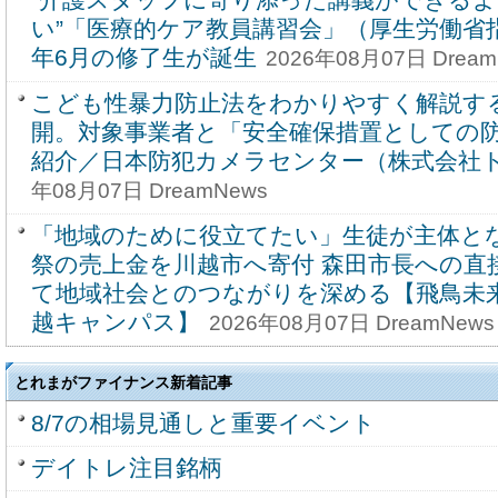
い”「医療的ケア教員講習会」（厚生労働省指
年6月の修了生が誕生
2026年08月07日 Dream
こども性暴力防止法をわかりやすく解説す
開。対象事業者と「安全確保措置としての
紹介／日本防犯カメラセンター（株式会社
年08月07日 DreamNews
「地域のために役立てたい」生徒が主体と
祭の売上金を川越市へ寄付 森田市長への直
て地域社会とのつながりを深める【飛鳥未来
越キャンパス】
2026年08月07日 DreamNews
とれまがファイナンス新着記事
8/7の相場見通しと重要イベント
デイトレ注目銘柄