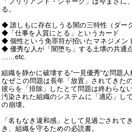
「ブリリアント・ジャーク」は今まさに
る。
◆ 誰しもに存在しうる闇の三特性（ダー
◆「仕事を人質にとる」というカード
◆ 個性という免罪符が招いたマネジメン
◆ 優秀な人が「闇堕ち」する土壌の共通
……etc.
組織を静かに破壊する“一見優秀”な問題
なぜこの問題は長年「放置」されてきた
彼らを「排除」したとて問題は終わらな
汚染された組織のシステムに「適応」し
の崩壊。
「名もなき違和感」として見過ごされて
き、組織を守るための必読書。