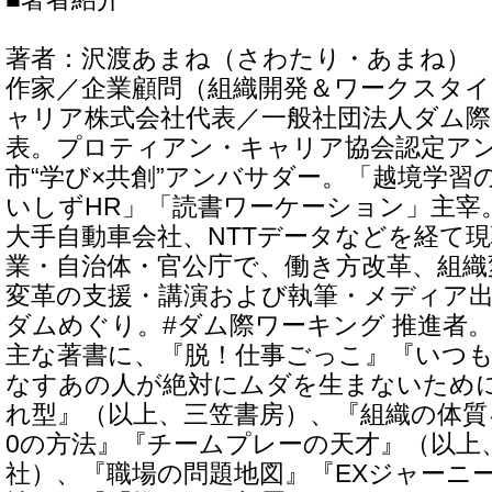
著者：沢渡あまね（さわたり・あまね）
作家／企業顧問（組織開発＆ワークスタ
ャリア株式会社代表／一般社団法人ダム
表。プロティアン・キャリア協会認定ア
市“学び×共創”アンバサダー。「越境学習
いしずHR」「読書ワーケーション」主宰
大手自動車会社、NTTデータなどを経て現
業・自治体・官公庁で、働き方改革、組織
変革の支援・講演および執筆・メディア
ダムめぐり。#ダム際ワーキング 推進者
主な著書に、『脱！仕事ごっこ』『いつ
なすあの人が絶対にムダを生まないため
れ型』（以上、三笠書房）、『組織の体質
0の方法』『チームプレーの天才』（以上
社）、『職場の問題地図』『EXジャーニ