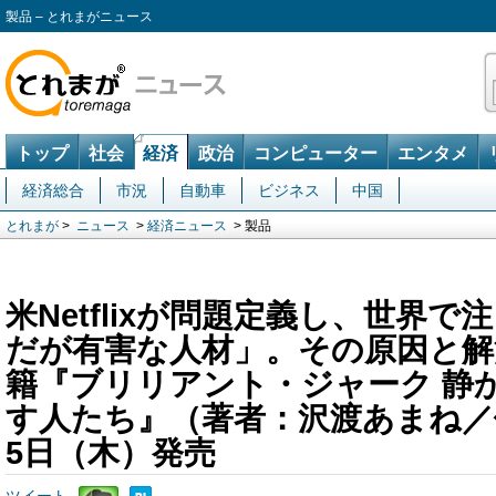
製品 – とれまがニュース
トップ
社会
経済
政治
コンピューター
エンタメ
経済総合
市況
自動車
ビジネス
中国
とれまが
>
ニュース
>
経済ニュース
> 製品
米Netflixが問題定義し、世界
だが有害な人材」。その原因と解
籍『ブリリアント・ジャーク 静
す人たち』（著者：沢渡あまね／
5日（木）発売