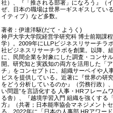
社）、『「推される部署」になろう』（
ぜ、日本の職場は世界一ギスギスしている
イティブ）など多数。
著者：伊達洋駆(だて・ようく)
神戸大学大学院経営学研究科 博士前期課
学）。2009年にLLPビジネスリサーチラボ
社ビジネスリサーチラボを創業。以降、
に、民間企業を対象にした調査・コンサ
開。研究知と実践知の両方を活用した「
チ」をコンセプトに、組織サーベイや人
ビスを提供している。近著に『世界の研
をどう分析しているのか』（労務行政）、
い問題”を言語化する 人事・HRフレーム
る舎）、『越境学習入門 組織を強くする
方』（共著；日本能率協会マネジメント
る。2022年に「日本の人事部 HRアワード