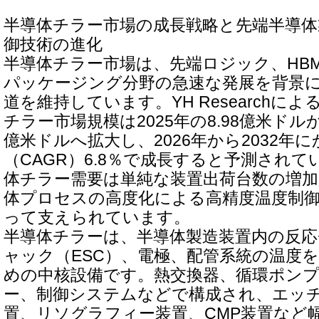
半導体チラー市場の成長戦略と先端半導体
御技術の進化
半導体チラー市場は、先端ロジック、HBM、
パッケージング分野の急速な発展を背景
道を維持しています。YH Researchに
チラー市場規模は2025年の8.98億米ドルから
億米ドルへ拡大し、2026年から2032年
（CAGR）6.8％で成長すると予測され
体チラー需要は単純な装置出荷台数の増
体プロセスの高度化による高精度温度制
って支えられています。
半導体チラーは、半導体製造装置内の反
ャック（ESC）、電極、配管系統の温度
めの中核設備です。熱交換器、循環ポン
ー、制御システムなどで構成され、エッ
置、リソグラフィー装置、CMP装置など