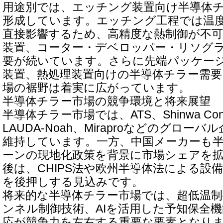
用途別では、エッチング装置向け半導体
形成しています。エッチング工程では温
直接影響するため、高精度な熱制御が不
装置、コーター・デベロッパー・リソグ
要が続いています。さらに先端パッケージ
装置、熱処理装置向けの半導体チラー需
場の裾野は着実に広がっています。
半導体チラー市場の競争環境と将来展望
半導体チラー市場では、ATS、Shinwa Cont
LAUDA-Noah、Miraproなどのグロー
維持しています。一方、中国メーカーも
ーンの現地化政策を背景に市場シェアを
後は、CHIPS法や欧州半導体法による設
を後押しする見込みです。
将来的な半導体チラー市場では、超低温
ンネル制御技術、AIを活用した予知保全機
応が競争力を左右する重要な要素となり