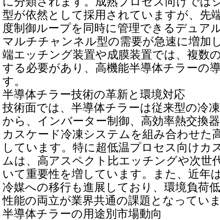
に分類されます。成熟プロセス向けでは
型が依然として採用されていますが、先
度制御ループを同時に管理できるデュア
マルチチャンネル型の需要が急速に増加
端エッチング装置や成膜装置では、複数
する必要があり、高機能半導体チラーの
す。
半導体チラー技術の革新と環境対応
技術面では、半導体チラーは従来型の冷
から、インバーター制御、高効率熱交換器
カスケード冷凍システムを組み合わせた
しています。特に超低温プロセス向けカ
ムは、高アスペクト比エッチングや次世
いて重要性を増しています。また、近年は
冷媒への移行も進展しており、環境負荷
性能の両立が業界共通の課題となってい
半導体チラーの用途別市場動向