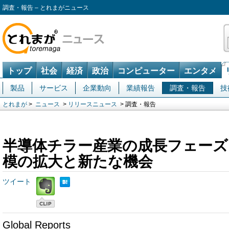
調査・報告 – とれまがニュース
トップ
社会
経済
政治
コンピューター
エンタメ
製品
サービス
企業動向
業績報告
調査・報告
技
とれまが
>
ニュース
>
リリースニュース
> 調査・報告
半導体チラー産業の成長フェーズ
模の拡大と新たな機会
ツイート
Global Reports