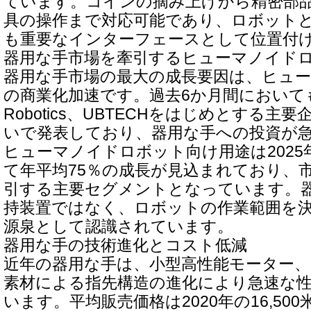
ています。コインの摘み上げから精密部
具の操作まで対応可能であり、ロボット
も重要なインターフェースとして位置付
器用な手市場を牽引するヒューマノイド
器用な手市場の最大の成長要因は、ヒュ
の商業化加速です。過去6か月間においても、Te
Robotics、UBTECHをはじめとする
いで発表しており、器用な手への投資が
ヒューマノイドロボット向け用途は2025年
て年平均75％の成長が見込まれており、
引する主要セグメントとなっています。
持装置ではなく、ロボットの作業範囲を
源泉として認識されています。
器用な手の技術進化とコスト低減
近年の器用な手は、小型高性能モーター、
素材による指先構造の進化により急速な
います。平均販売価格は2020年の16,500