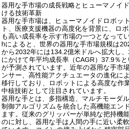
器用な手市場の成長戦略とヒューマノイ
ける技術革新
器用な手市場は、ヒューマノイドロボッ
ト、医療支援機器の高度化を背景に、ロ
も高い成長率を示す市場の一つとなっています
hによると、世界の器用な手市場規模は202
から2032年には134.2億米ドルへ拡大し、2
にかけて年平均成長率（CAGR）37.9％
が予測されています。近年の器用な手市場
ンサー、高性能アクチュエータの進化に
移行しており、ロボットによる高度な作
中核技術として注目されています。
器用な手とは、多指構造、マルチモーダ
制御アルゴリズムを統合した高機能エン
ます。従来のグリッパーが単純な把持機
のに対し、器用な手は人間の手に近い柔