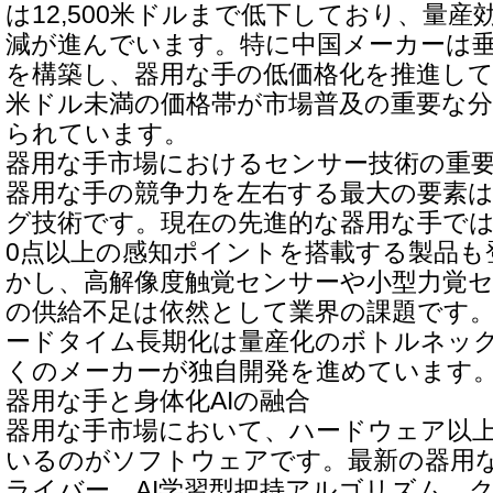
は12,500米ドルまで低下しており、量
減が進んでいます。特に中国メーカーは
を構築し、器用な手の低価格化を推進して
米ドル未満の価格帯が市場普及の重要な
られています。
器用な手市場におけるセンサー技術の重
器用な手の競争力を左右する最大の要素
グ技術です。現在の先進的な器用な手では
0点以上の感知ポイントを搭載する製品も
かし、高解像度触覚センサーや小型力覚
の供給不足は依然として業界の課題です。
ードタイム長期化は量産化のボトルネッ
くのメーカーが独自開発を進めています
器用な手と身体化AIの融合
器用な手市場において、ハードウェア以
いるのがソフトウェアです。最新の器用な
ライバー、AI学習型把持アルゴリズム、