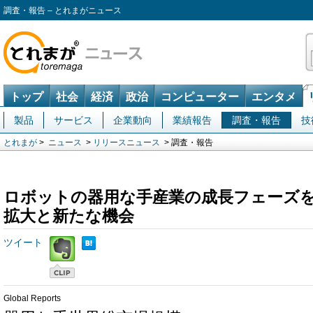
調査・報告 – とれまがニュース
トップ
社会
経済
政治
コンピューター
エンタメ
製品
サービス
企業動向
業績報告
調査・報告
技
とれまが
>
ニュース
>
リリースニュース
> 調査・報告
ロボットの器用な手産業の成長フェーズ
拡大と新たな機会
ツイート
Global Reports