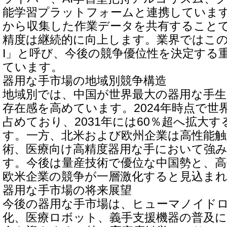
能学習プラットフォームと連携していま
から収集した作業データを共有すること
精度は継続的に向上します。業界ではこの
I」と呼び、今後の競争優位性を決定する
ています。
器用な手市場の地域別競争構造
地域別では、中国が世界最大の器用な手
存在感を高めています。2024年時点で世
占めており、2031年には60％超へ拡大
す。一方、北米および欧州企業は高性能触
術、医療向け高精度器用な手において強
す。今後は量産技術で優位な中国勢と、高
欧米企業の競争が一層激化すると見込ま
器用な手市場の将来展望
今後の器用な手市場は、ヒューマノイド
化、医療ロボット、義手支援機器の普及