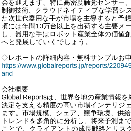
会を迎えます。特に高密度触覚センサー
制御技術、クラウドネイティブな学習シ
た次世代器用な手が市場を主導すると予想さ
頃には年間10万台以上を出荷する主要メ
し、器用な手はロボット産業全体の価値
へと発展していくでしょう。
◇レポートの詳細内容・無料サンプルお
https://www.globalreports.jp/reports/22094
and
会社概要
Global Reportsは、世界各地の産業情
決定を支える精度の高い市場インテリジ
ます。市場規模、シェア、競争環境、供給
トレンドを多角的に分析し、将来予測ま
ことで、クライアントの成長戦略とリス