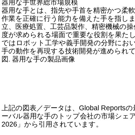
器用な手世界総市場規模
器用な手とは、指先や手首を精密かつ柔
作業を正確に行う能力を備えた手を指し
立、医療処置、工芸品製作、精密機械の操
度が求められる場面で重要な役割を果た
ではロボット工学や義手開発の分野にお
手の動作を再現する技術開発が進められ
図. 器用な手の製品画像
上記の図表／データは、Global Repor
ーバル器用な手のトップ会社の市場シェ
2026」から引用されています。