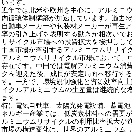
います。
近年では北米や欧州を中心に、アルミニ
内循環体制構築が加速しています。過去6
自動車メーカーや包装材メーカーが再生
率の引き上げを表明する動きが相次いで
リサイクル市場への投資拡大を後押しし
中国市場が牽引するアルミニウムリサイ
アルミニウムリサイクル市場において、
存在です。中国では電解アルミニウム消費量
クを迎えた後、成長が安定局面へ移行す
す。一方で、環境規制強化と資源効率向上
イクルアルミニウムの生産量は継続的な
ます。
特に電気自動車、太陽光発電設備、蓄電
ネルギー産業では、低炭素材料への需要
ルミニウムリサイクルの利用比率拡大が
市場の構造変化は、世界のアルミニウム