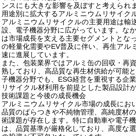
ンスにも大きな影響を及ぼすと考えられ
用途別に拡大するアルミニウムリサイク
アルミニウムリサイクルの主要用途は輸
設、電子機器分野に広がっています。な
は市場成長を支える主要セグメントとな
の軽量化需要やEV普及に伴い、再生アル
速に進展しています。
また、包装業界ではアルミ缶の回収・再
熟しており、高品質な再生材供給が可能
子機器分野でも、ESG経営を重視する企
リサイクル材利用を前提とした製品設計
技術課題と今後の成長機会
アルミニウムリサイクル市場の成長にお
品質のばらつきや不純物管理、高純度材
術課題が存在します。特に自動車や電子機
は、品質基準が厳格化しており、高度な