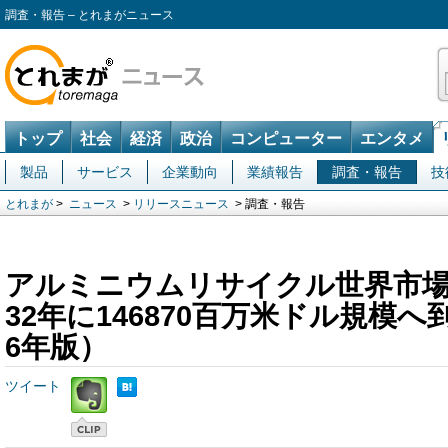
調査・報告 – とれまがニュース
トップ
社会
経済
政治
コンピューター
エンタメ
製品
サービス
企業動向
業績報告
調査・報告
技
とれまが
>
ニュース
>
リリースニュース
> 調査・報告
アルミニウムリサイクル世界市場
32年に146870百万米ドル規模へ
6年版）
ツイート