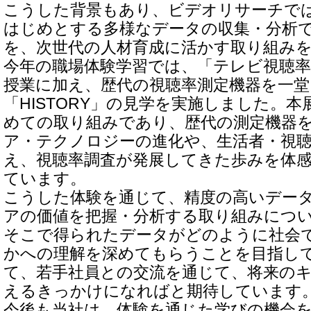
こうした背景もあり、ビデオリサーチで
はじめとする多様なデータの収集・分析
を、次世代の人材育成に活かす取り組み
今年の職場体験学習では、「テレビ視聴
授業に加え、歴代の視聴率測定機器を一
「HISTORY」の見学を実施しました。
めての取り組みであり、歴代の測定機器
ア・テクノロジーの進化や、生活者・視
え、視聴率調査が発展してきた歩みを体
ています。
こうした体験を通じて、精度の高いデー
アの価値を把握・分析する取り組みにつ
そこで得られたデータがどのように社会
かへの理解を深めてもらうことを目指し
て、若手社員との交流を通じて、将来の
えるきっかけになればと期待しています
今後も当社は、体験を通じた学びの機会