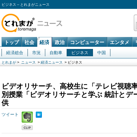
ビジネス – とれまがニュース
トップ
社会
経済
政治
コンピューター
エンタメ
経済総合
市況
自動車
ビジネス
中国
とれまが
>
ニュース
>
経済ニュース
> ビジネス
ビデオリサーチ、高校生に「テレビ視聴
別授業「ビデオリサーチと学ぶ 統計とデ
供
ツイート