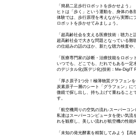
「簡易二足歩行ロボットを歩かせよう」
ヒトは「歩く」という運動を、身体の各
体験では、歩行原理を考えながら実際に
ロボットを歩かせてみましょう。
「超高齢社会を支える医療技術：聴力と
超高齢社会で大きな問題となっている難
の仕組みの話のほか、新たな聴力検査や
「医療専門家の診断・治療技能をロボッ
いつでも、どこでも、だれでもある一定
のデジタル化(医デジ化)技術：Me-DigIT
「厚さ原子1つ分！極薄物質グラフェン
炭素原子一層のシート「グラフェン」に
微鏡で探し出し、持ち上げて重ねること
す。
「航空機周りの空気の流れ-スーパーコン
私達はスーパーコンピュータを使い気流
れを観察し、美しい流れが航空機の性能
「未知の発光酵素を精製してみよう【高