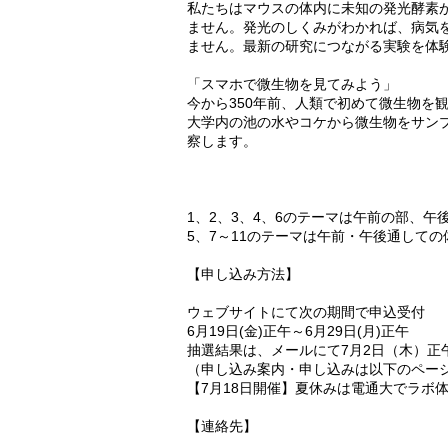
私たちはマウスの体内に未知の発光酵素
ません。発光のしくみがわかれば、病気
ません。最新の研究につながる実験を体
「スマホで微生物を見てみよう」
今から350年前、人類で初めて微生物を
大学内の池の水やコケから微生物をサン
察します。
1、2、3、4、6のテーマは午前の部、
5、7～11のテーマは午前・午後通して
【申し込み方法】
ウェブサイトにて次の期間で申込受付
6月19日(金)正午～6月29日(月)正午
抽選結果は、メールにて7月2日（木）正
（申し込み案内・申し込みは以下のペー
【7月18日開催】夏休みは電通大でラボ体験 S
【連絡先】