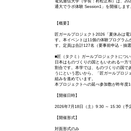
電気通信大学（学長：村松正和）は、202
通大でラボ体験 Session1」を開催します
【概要】
匠ガールプロジェクト2026「夏休みは電通
す。本イベントは11個の体験プログラム
す。定員は合計127名（要事前申込・抽
■匠（タクミ）ガールプロジェクトについ
日本はものづくりの国ともいわれる一方で
割合です。本学では、ものづくりの国で
うにという思いから、「匠ガールプロジ
組みを進めています。
本プロジェクトへの延べ参加数が昨年度1
【開催日時】
2026年7月18日（土）9:30 ～ 15:30（
【開催形式】
対面形式のみ