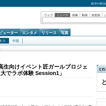
経済や政治
ウェブ
ニュース
画像
動画
知恵袋
ピューター
エンタメ
リリース
写真
ネス
中国
ス
高生向けイベント匠ガールプロジェ
とれ
でラボ体験 Session1」