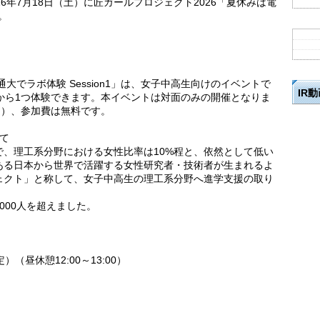
6年7月18日（土）に匠ガールプロジェクト2026「夏休みは電
。
大でラボ体験 Session1」は、女子中高生向けのイベントで
IR
から1つ体験できます。本イベントは対面のみの開催となりま
選）、参加費は無料です。
て
、理工系分野における女性比率は10%程と、依然として低い
ある日本から世界で活躍する女性研究者・技術者が生まれるよ
ェクト」と称して、女子中高生の理工系分野へ進学支援の取り
000人を超えました。
予定）（昼休憩12:00～13:00）