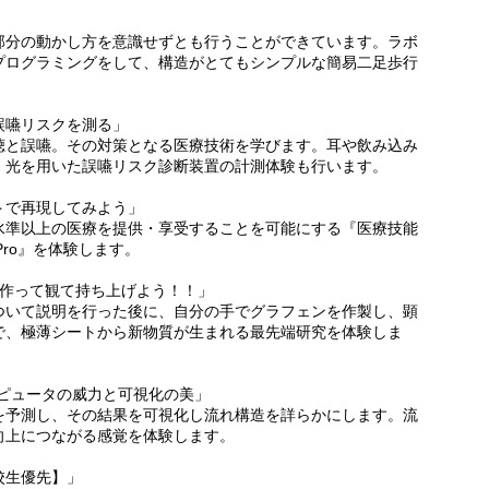
部分の動かし方を意識せずとも行うことができています。ラボ
プログラミングをして、構造がとてもシンプルな簡易二足歩行
誤嚥リスクを測る」
聴と誤嚥。その対策となる医療技術を学びます。耳や飲み込み
、光を用いた誤嚥リスク診断装置の計測体験も行います。
トで再現してみよう」
水準以上の医療を提供・享受することを可能にする『医療技能
 Pro』を体験します。
を作って観て持ち上げよう！！」
ついて説明を行った後に、自分の手でグラフェンを作製し、顕
で、極薄シートから新物質が生まれる最先端研究を体験しま
ピュータの威力と可視化の美」
を予測し、その結果を可視化し流れ構造を詳らかにします。流
向上につながる感覚を体験します。
校生優先】」