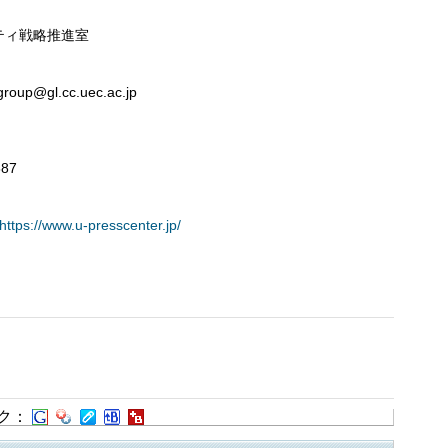
ティ戦略推進室
oup@gl.cc.uec.ac.jp
887
https://www.u-presscenter.jp/
ク：