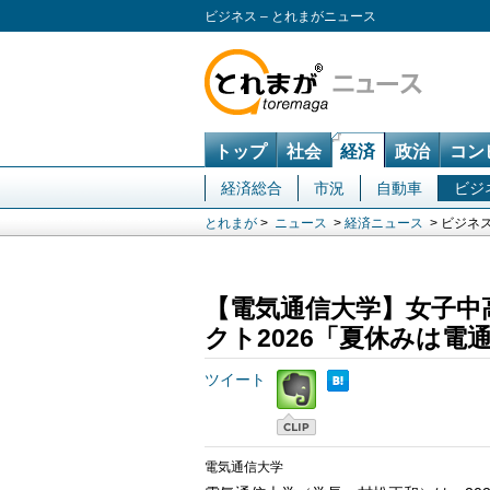
ビジネス – とれまがニュース
トップ
社会
経済
政治
コン
経済総合
市況
自動車
ビジ
とれまが
>
ニュース
>
経済ニュース
> ビジネ
【電気通信大学】女子中
クト2026「夏休みは電通大
ツイート
電気通信大学