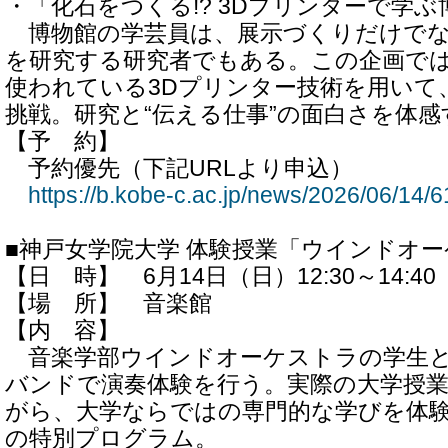
・「化石をつくる!? 3Dプリンターで学
博物館の学芸員は、展示づくりだけでな
を研究する研究者でもある。この企画で
使われている3Dプリンター技術を用いて
挑戦。研究と“伝える仕事”の面白さを体
【予 約】
予約優先（下記URLより申込）
https://b.kobe-c.ac.jp/news/2026/06/14/6
■神戸女学院大学 体験授業「ウインドオ
【日 時】 6月14日（日）12:30～14:40
【場 所】 音楽館
【内 容】
音楽学部ウインドオーケストラの学生と
バンドで演奏体験を行う。実際の大学授
がら、大学ならではの専門的な学びを体
の特別プログラム。