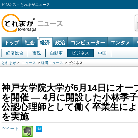
ビジネス – とれまがニュース
トップ
社会
経済
政治
コンピューター
エンタメ
経済総合
市況
自動車
ビジネス
中国
とれまが
>
ニュース
>
経済ニュース
> ビジネス
神戸女学院大学が6月14日にオ
を開催 ― 4月に開設した小林季
公認心理師として働く卒業生によ
を実施
ツイート