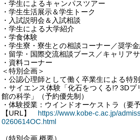
・学生によるキャンパスツアー
・学生生活展示＆学生トーク
・入試説明会＆入試相談
・学生による大学紹介
・学食体験
・学生寮・寮生との相談コーナー／奨学金
・留学・国際交流相談ブース／キャリア
・資料コーナー
＜特別企画＞
・公認心理師として働く卒業生による特
・サイエンス体験「化石をつくる!? 3D
館の科学」（予約優先制）
・体験授業：ウインドオーケストラ（要
【URL】
https://www.kobe-c.ac.jp/admi
0260614OC.html
（特別企画 概要）