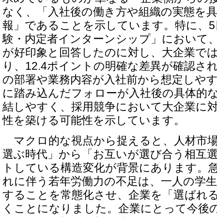
なく、「入社後の働き方や組織の実態を
報」であることを示しています。特に、5
験・内定者インターンシップ」において、小
が好印象と回答したのに対し、大企業では7
り、12.4ポイントの明確な差異が確認さ
の部署や業務内容が入社前から想定しや
に踏み込んだフォローが入社後の具体的
結しやすく、採用競争において大企業に
性を築ける可能性を示しています。
マクロ的な視点から捉えると、人材市場
選ぶ時代」から「お互いが選び合う相互
トしている構造変化が背景にあります。
れに伴う若年労働力の不足は、一人の学
することを常態化させ、企業を「選ばれ
くことになりました。企業にとって今後