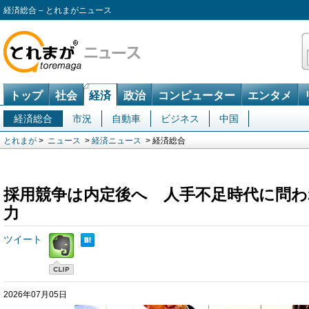
経済総合 – とれまがニュース
トップ
社会
経済
政治
コンピューター
エンタメ
経済総合
市況
自動車
ビジネス
中国
とれまが
>
ニュース
>
経済ニュース
> 経済総合
採用競争は内定後へ 人手不足時代に問わ
力
ツイート
2026年07月05日