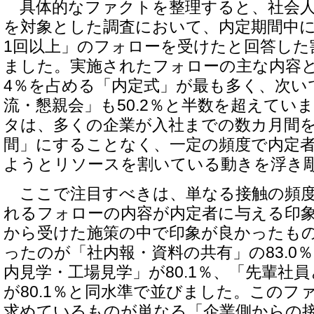
具体的なファクトを整理すると、社会人1～
を対象とした調査において、内定期間中に
1回以上」のフォローを受けたと回答した割
ました。実施されたフォローの主な内容と
4％を占める「内定式」が最も多く、次い
流・懇親会」も50.2％と半数を超えてい
タは、多くの企業が入社までの数カ月間
間」にすることなく、一定の頻度で内定
ようとリソースを割いている動きを浮き
ここで注目すべきは、単なる接触の頻度
れるフォローの内容が内定者に与える印
から受けた施策の中で印象が良かったも
ったのが「社内報・資料の共有」の83.0
内見学・工場見学」が80.1％、「先輩社
が80.1％と同水準で並びました。このフ
求めているものが単なる「企業側からの