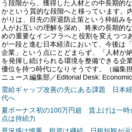
う段階から、獲得した人材との中長期的
かという質的な段階へと移っています。
がりは、目先の辞退防止策という枠組み
人がお互いの理解を深め、将来の長期的
めの重要なインフラへと役割を変えつつ
が一段と進む日本経済において、今後は
企業」という点にとどまらず、「人材が
を発揮し続けられる環境を整備できる企
優位を持つ時代になりそうです。（編集
ニュース編集部／Editorial Desk: Economic
需給ギャップ改善の先にある課題 日本
代へ
夏ボーナス初の100万円超 賃上げは一
点は持続力
景況感は慎重、投資は継続 日銀短観が示