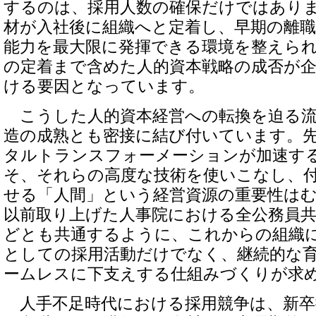
するのは、採用人数の確保だけではあり
材が入社後に組織へと定着し、早期の離
能力を最大限に発揮できる環境を整えら
の定着まで含めた人的資本戦略の成否が
ける要因となっています。
こうした人的資本経営への転換を迫る流
造の成熟とも密接に結び付いています。先
タルトランスフォーメーションが加速す
そ、それらの高度な技術を使いこなし、
せる「人間」という経営資源の重要性は
以前取り上げた人事院における全公務員
どとも共通するように、これからの組織
としての採用活動だけでなく、継続的な
ームレスに下支えする仕組みづくりが求
人手不足時代における採用競争は、新卒