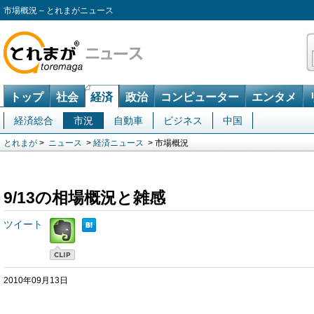
市場概況 – とれまがニュース
トップ
社会
経済
政治
コンピューター
エンタメ
経済総合
市況
自動車
ビジネス
中国
とれまが
>
ニュース
>
経済ニュース
> 市場概況
9/13の相場概況と雑感
ツイート
2010年09月13日