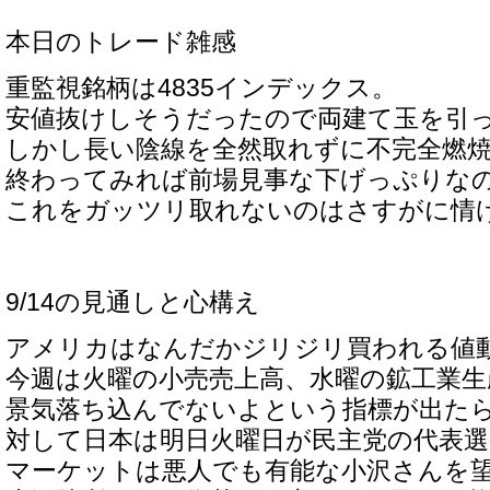
本日のトレード雑感
重監視銘柄は4835インデックス。
安値抜けしそうだったので両建て玉を引
しかし長い陰線を全然取れずに不完全燃
終わってみれば前場見事な下げっぷりな
これをガッツリ取れないのはさすがに情
9/14の見通しと心構え
アメリカはなんだかジリジリ買われる値
今週は火曜の小売売上高、水曜の鉱工業生
景気落ち込んでないよという指標が出た
対して日本は明日火曜日が民主党の代表選
マーケットは悪人でも有能な小沢さんを