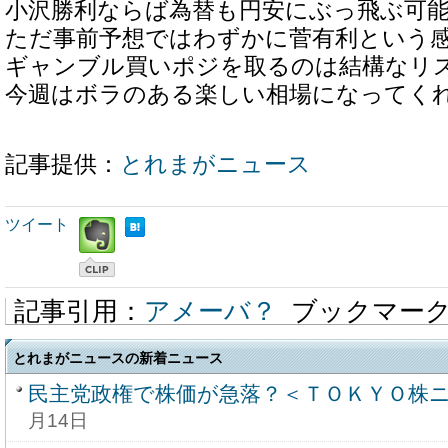
小沢勝利ならば為替も円安にぶっ飛ぶ可
ただ事前予想ではわずかに菅有利という
ギャンブル買いポジを取るのは結構なリ
今週はボラのある楽しい相場になってく
記事提供：
とれまがニュース
ツイート
記事引用：
アメーバ？
ブックマー
とれまがニュースの新着ニュース
民主党政権で株価が急落？＜ＴＯＫＹＯ株ニ
月14日