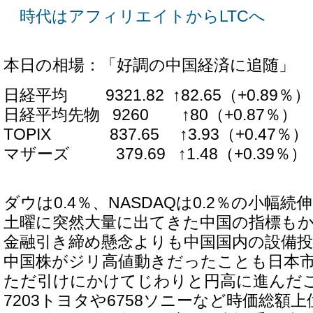
時代はアフィリエイトからLTCへ
本日の相場：「好調の中国経済に追随」
日経平均 9321.82 ↑82.65（+0.89％）
日経平均先物 9260 ↑80（+0.87％）
TOPIX 837.65 ↑3.93（+0.47％）
マザーズ 379.69 ↑1.48（+0.39％）
ダウは0.4％、NASDAQは0.2％の小幅続
土曜に突然大量に出てきた中国の指標も
金融引き締め懸念よりも中国国内の設備
中国株がジリ高値動きだったことも日本
ただ引けにかけてじわりと円高に進んだ
7203トヨタや6758ソニーなど時価総額