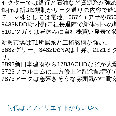
セクターでは銀行と石油など資源系が強
銀行は新BIS規制がリーク通りの内容で
テーマ株としては電池、6674ユアサや65
9433KDDIは小野寺社長退陣で新体制へ
6101ツガミは昼休みに自社株買い発表で
新興市場はT1所属系と二桁銘柄が強い。
3632グリー、3432DeNAは上昇、212
り。
8893新日本建物やら1783ACHDなどが大
3723ファルコムは上方修正と記念配増額
7873アークは急落きそうな雰囲気の中耐
時代はアフィリエイトからLTCへ