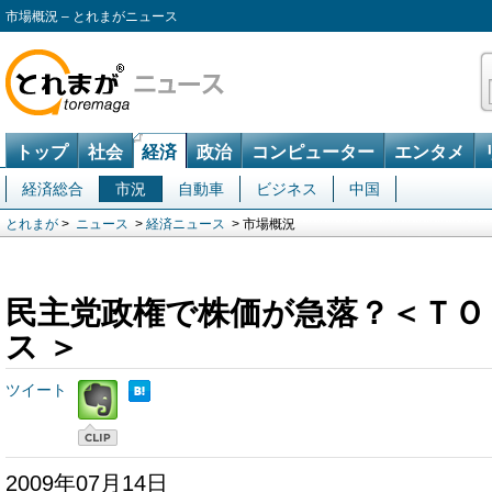
市場概況 – とれまがニュース
トップ
社会
経済
政治
コンピューター
エンタメ
経済総合
市況
自動車
ビジネス
中国
とれまが
>
ニュース
>
経済ニュース
> 市場概況
民主党政権で株価が急落？＜ＴＯ
ス ＞
ツイート
2009年07月14日