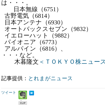
は・・・。
日本無線（
6751）
古野電気（
6814）
日本アンテナ（
6930）
オートバックスセブン（
9832）
イエローハット（
9882）
パイオニア（
6773）
アルパイン（
6816）、
・・・など。
木暮隆文
＜ＴＯＫＹＯ株ニュー
記事提供：
とれまがニュース
ツイート