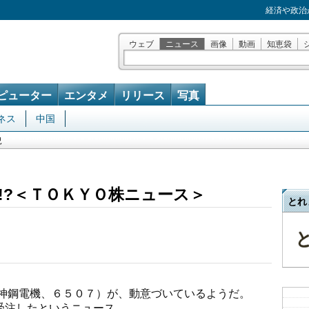
経済や政治
ウェブ
ニュース
画像
動画
知恵袋
ピューター
エンタメ
リリース
写真
ネス
中国
況
!?＜ＴＯＫＹＯ株ニュース＞
とれ
神鋼電機、６５０７）が、動意づいているようだ。
受注したというニュース。