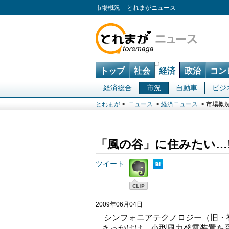
市場概況 – とれまがニュース
トップ
社会
経済
政治
コン
経済総合
市況
自動車
ビジ
とれまが
>
ニュース
>
経済ニュース
> 市場概
「風の谷」に住みたい…
ツイート
2009年06月04日
シンフォニアテクノロジー（旧・
きっかけは、小型風力発電装置を