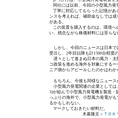
同社には以前、今回の小型風力発
丁寧に対応してもらった記憶があ
ンスを考えれば、補助金なしでは成
がある。
この装置を購入するのは、環境へ
い、残念ながら株価材料には至らな
しかし、今回のニュースは日本で
受注し、2年目以降も計1500台程
遅々として進まぬ日本の風力・太
コ政策を進める海外を対象にするー
ニア側からアピールしたのかはわか
もちろん、今後も同様なニュース
小型風力発電関連の企業としては
3)が組んで小型風力発電機を製造
っぷりの海外で、小型風力発電がも
るかもしれない。
マークしておきたい材料だ。
木暮隆文
＜ＴＯＫ