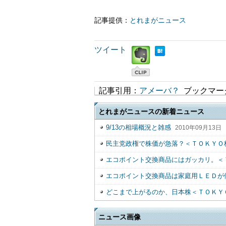
記事提供：
とれまがニュース
ツイート
記事引用：
アメーバ？
ブックマー
とれまがニュースの新着ニュース
9/13の相場概況と雑感
2010年09月13日
民主党政権で株価が急落？＜ＴＯＫＹＯ
エコポイント交換商品にはガッカリ。＜
エコポイント交換商品は家庭用ＬＥＤが
どこまで上がるのか、日本株＜ＴＯＫＹ
ニュース画像