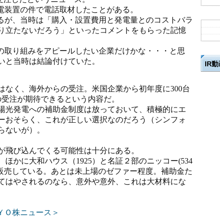
電装置の件で電話取材したことがある。
るが、当時は「購入・設置費用と発電量とのコストバラ
り立たないだろう」といったコメントをもらった記憶
の取り組みをアピールしたい企業だけかな・・・と思
いと当時は結論付けていた。
IR
はなく、海外からの受注。米国企業から初年度に
300台
度の受注が期待できるという内容だ。
陽光発電への補助金制度は放っておいて、積極的にエ
ーおそらく、これが正しい選択なのだろう（シンフォ
らないが）。
が飛び込んでくる可能性は十分にある。
、ほかに大和ハウス（
1925）と名証２部のニッコー(534
・販売している。あとは未上場のゼファー程度。補助金た
てはやされるのなら、意外や意外、これは大材料にな
ＹＯ株ニュース＞