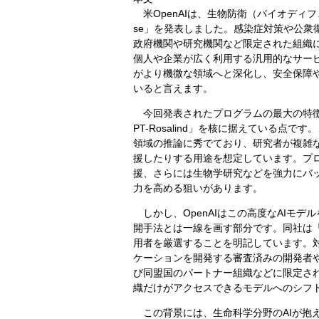
米OpenAIは、生物防衛（バイオディフェン
se」を発表しました。感染症対策や公衆
政府機関や研究機関など限定された組織に
個人や企業が広く利用する汎用的なサービ
がより機微な領域へと深化し、安全保障
いると言えます。
今回発表されたプログラムの最大の特徴
PT-Rosalind」を核に据えている
領域の推論に秀でており、研究者が複雑
援したりする用途を想定しています。プ
援、さらには生物学研究などを強力にバ
力を高める狙いがあります。
しかし、OpenAIはこの高度なAIモデ
開手法とは一線を画す部分です。同社は「Tru
用者を厳選することを明記しています。
ケーションを開発する審査済みの開発者
び同盟国のパートナー組織などに限定さ
織だけがアクセスできるモデルへのシフ
この背景には、生命科学分野のAIが抱