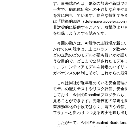
す。最先端のAIは、創薬の加速や新型ワ
一方で、病原体研究への不適切な利用や
を常に内包しています。便利な技術である
は「防衛的加速（defensive accel
非対称的に提供することで、攻撃側より
を担保しようとする試みです。
今回の動きは、AI競争の主戦場が新しい段
かけてのAI競争は、主にパラメータ数や
どの企業のどのモデルが最も賢いかが語
うな目的で、どこまで公開されたモデル
す。フロンティアモデルを特定のハイリ
ガバナンスの体制こそが、これからの競
これは同社が近年進めている安全管理の枠
モデルの能力テストやリスク評価、安全制御を体系化
しており、今回のRosalindプログラ
見ることができます。先端技術の暴走を防
業務効率化の手段ではなく、電力や通信
フラ」へと変わりつつある現実を映し出
したがって、今回のRosalind Biod