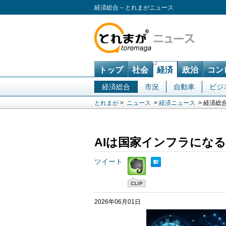
経済総合 – とれまがニュース
トップ
社会
経済
政治
コン
経済総合
市況
自動車
ビジ
とれまが
>
ニュース
>
経済ニュース
> 経済総
AIは国家インフラになる
ツイート
2026年06月01日