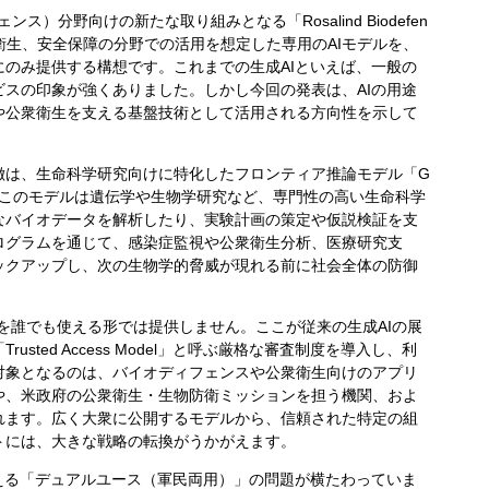
ス）分野向けの新たな取り組みとなる「Rosalind Biodefen
衛生、安全保障の分野での活用を想定した専用のAIモデルを、
のみ提供する構想です。これまでの生成AIといえば、一般の
スの印象が強くありました。しかし今回の発表は、AIの用途
や公衆衛生を支える基盤技術として活用される方向性を示して
は、生命科学研究向けに特化したフロンティア推論モデル「G
点です。このモデルは遺伝学や生物学研究など、専門性の高い生命科学
なバイオデータを解析したり、実験計画の策定や仮説検証を支
ログラムを通じて、感染症監視や公衆衛生分析、医療研究支
ックアップし、次の生物学的脅威が現れる前に社会全体の防御
ルを誰でも使える形では提供しません。ここが従来の生成AIの展
sted Access Model」と呼ぶ厳格な審査制度を導入し、利
対象となるのは、バイオディフェンスや公衆衛生向けのアプリ
や、米政府の公衆衛生・生物防衛ミッションを担う機関、およ
れます。広く大衆に公開するモデルから、信頼された特定の組
トには、大きな戦略の転換がうかがえます。
える「デュアルユース（軍民両用）」の問題が横たわっていま