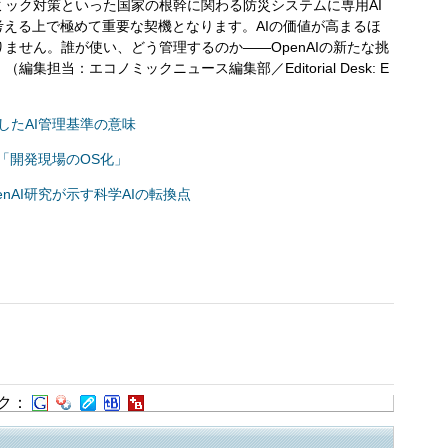
ック対策といった国家の根幹に関わる防災システムに専用AI
考える上で極めて重要な契機となります。AIの価値が高まるほ
ません。誰が使い、どう管理するのか――OpenAIの新たな挑
担当：エコノミックニュース編集部／Editorial Desk: E
したAI管理基準の意味
進む「開発現場のOS化」
nAI研究が示す科学AIの転換点
ク：