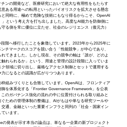
クチンの開発など、医療研究において絶大な有用性をもたらす
悪意ある用途への転用といったバイオリスクを拡大させる懸念
と同時に、極めて危険な技術にもなり得るからこそ、OpenAI
eration）」という考え方を打ち出しました。高度なAI能力を防御側に
も守る側を常に優位に立たせ、社会のレジリエンス（復元力）
階へ移行したことを象徴しています。2023年から2025年に
ベンチマークのスコアを競い合う「性能競争」が中心であり、
られてきました。しかし現在、その競争の軸は「誰が、どのよ
に触れられるか」という、用途と管理の設計段階に入っていま
スク領域に切り出し、厳格なアクセス制御とセットで運用する
争力になるとの認識が広がりつつあります。
組みづくりとも合致しています。OpenAIは、フロンティア
する「Frontier Governance Framework」を公表
ムも、このガバナンス強化の流れの中に位置付けられる取り組みと
ぐための管理体制の整備は、AIがもはや単なる研究ツールや
、交通、金融といった重要インフラと同列の「社会・国家イン
しています。
efenseの発表が示す本当の論点は、単なる一企業の新プロジェクト