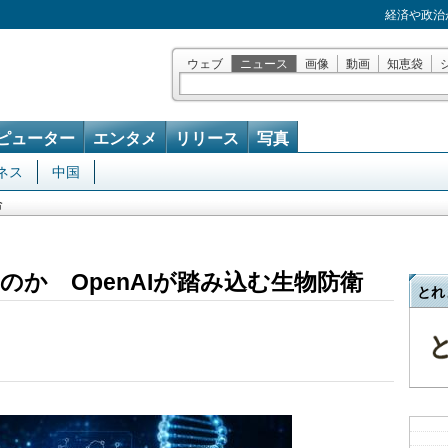
経済や政治
ウェブ
ニュース
画像
動画
知恵袋
ピューター
エンタメ
リリース
写真
ネス
中国
合
のか OpenAIが踏み込む生物防衛
とれ