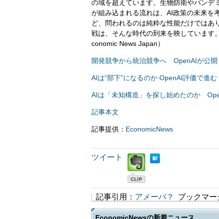
の域を超えています。生物防衛やパンデミ
が組み込まれる流れは、AI政策の未来を
ど、問われるのは純粋な性能だけではあり
戦は、そんな時代の到来を映しています。（編集
conomic News Japan）
開発競争から統治競争へ OpenAIが公開
AIは“部下”になるのか OpenAI評価で
AIは「未知構造」を探し始めたのか Ope
記事本文
記事提供：
EconomicNews
ツイート
記事引用：
アメーバ？
ブックマー
EconomicNewsの新着ニュース